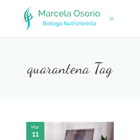
quarantena Tag
Mar
11