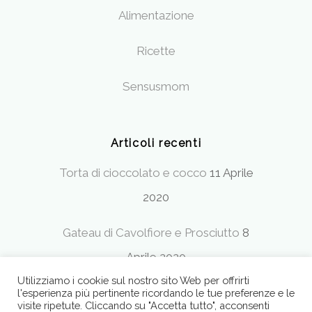
Alimentazione
Ricette
Sensusmom
Articoli recenti
Torta di cioccolato e cocco
11 Aprile
2020
Gateau di Cavolfiore e Prosciutto
8
Aprile 2020
Utilizziamo i cookie sul nostro sito Web per offrirti
l'esperienza più pertinente ricordando le tue preferenze e le
visite ripetute. Cliccando su "Accetta tutto", acconsenti
Designed by Eleonora Ferrante – email: