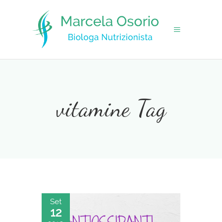
vitamine Tag
Set
12